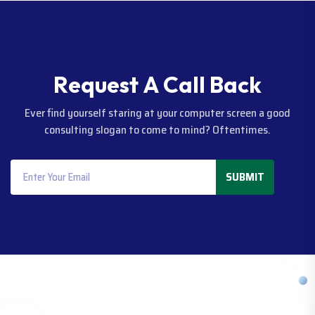
R
e
q
u
e
s
t
A
C
a
l
l
B
a
c
k
Ever find yourself staring at your computer screen a good
consulting slogan to come to mind? Oftentimes.
SUBMIT