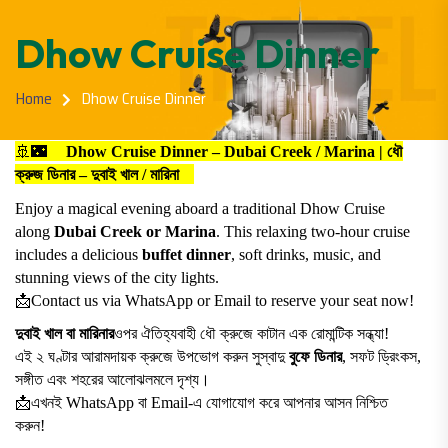
Dhow Cruise Dinner
Home
Dhow Cruise Dinner
🚢🌃
Dhow Cruise Dinner – Dubai Creek / Marina | ধৌ
ক্রুজ ডিনার – দুবাই খাল / মারিনা
Enjoy a magical evening aboard a traditional Dhow Cruise
along
Dubai Creek or Marina
. This relaxing two-hour cruise
includes a delicious
buffet dinner
, soft drinks, music, and
stunning views of the city lights.
📩
Contact us via WhatsApp or Email to reserve your seat now!
দুবাই খাল বা মারিনার
ওপর ঐতিহ্যবাহী ধৌ ক্রুজে কাটান এক রোমান্টিক সন্ধ্যা!
এই ২ ঘণ্টার আরামদায়ক ক্রুজে উপভোগ করুন সুস্বাদু
বুফে ডিনার
, সফট ড্রিংকস,
সঙ্গীত এবং শহরের আলোঝলমলে দৃশ্য।
📩
এখনই WhatsApp বা Email-এ যোগাযোগ করে আপনার আসন নিশ্চিত
করুন!