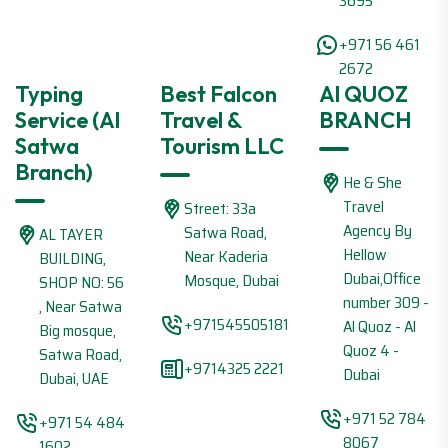
3695
+971 56 461
2672
Typing
Best Falcon
Al QUOZ
Service (Al
Travel &
BRANCH
Satwa
Tourism LLC
Branch)
He & She
Travel
Street: 33a
Agency By
Satwa Road,
AL TAYER
Hellow
Near Kaderia
BUILDING,
Dubai,Office
Mosque, Dubai
SHOP NO: 56
number 309 -
, Near Satwa
+971545505181
Al Quoz - Al
Big mosque,
Quoz 4 -
Satwa Road,
+9714325 2221
Dubai
Dubai, UAE
+971 52 784
+971 54 484
8067
1602