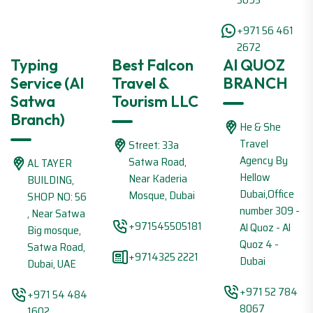
+971 56 461
2672
Typing
Best Falcon
Al QUOZ
Service (Al
Travel &
BRANCH
Satwa
Tourism LLC
Branch)
He & She
Travel
Street: 33a
Agency By
Satwa Road,
AL TAYER
Hellow
Near Kaderia
BUILDING,
Dubai,Office
Mosque, Dubai
SHOP NO: 56
number 309 -
, Near Satwa
+971545505181
Al Quoz - Al
Big mosque,
Quoz 4 -
Satwa Road,
+9714325 2221
Dubai
Dubai, UAE
+971 52 784
+971 54 484
8067
1602