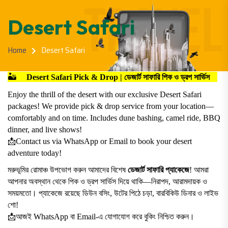
Desert Safari
Home
Desert Safari
🏜️
Desert Safari Pick & Drop | ডেজার্ট সাফারি পিক ও ড্রপ সার্ভিস
Enjoy the thrill of the desert with our exclusive Desert Safari
packages! We provide pick & drop service from your location—
comfortably and on time. Includes dune bashing, camel ride, BBQ
dinner, and live shows!
📩
Contact us via WhatsApp or Email to book your desert
adventure today!
মরুভূমির রোমাঞ্চ উপভোগ করুন আমাদের বিশেষ
ডেজার্ট সাফারি প্যাকেজে
! আমরা
আপনার অবস্থান থেকে পিক ও ড্রপ সার্ভিস দিয়ে থাকি—নিরাপদ, আরামদায়ক ও
সময়মতো। প্যাকেজে রয়েছে ডিউন বসিং, উটের পিঠে চড়া, বারবিকিউ ডিনার ও লাইভ
শো!
📩
আজই WhatsApp বা Email-এ যোগাযোগ করে বুকিং নিশ্চিত করুন।