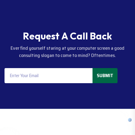
R
e
q
u
e
s
t
A
C
a
l
l
B
a
c
k
Ever find yourself staring at your computer screen a good
consulting slogan to come to mind? Oftentimes.
SUBMIT